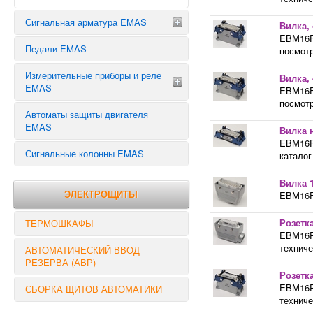
Сигнальная арматура EMAS
Вилка,
EBM16FD
Педали EMAS
Сигнальная арматура 10 мм
посмотр
Сигнальная арматура 14 мм
Измерительные приборы и реле
Вилка,
Сигнальная арматура 22 мм
EMAS
EBM16FD
посмотр
Автоматы защиты двигателя
ТАЙМЕРЫ
EMAS
Вилка 
РЕЛЕ ВРЕМЕНИ
EBM16F
РЕЛЕ НАПРЯЖЕНИЯ
Сигнальные колонны EMAS
каталог
РЕЛЕ КОНТРОЛЯ
Вилка 
ЭЛЕКТРОЩИТЫ
EBM16FU
Розетк
ТЕРМОШКАФЫ
EBM16PU
техниче
АВТОМАТИЧЕСКИЙ ВВОД
РЕЗЕРВА (АВР)
Розетк
EBM16PD
СБОРКА ЩИТОВ АВТОМАТИКИ
техниче