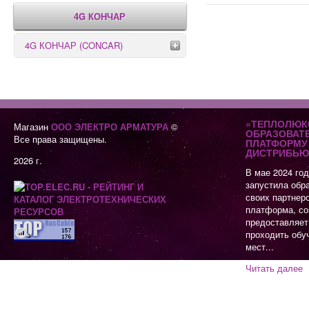
4G КОНЧАР
4G КОНЧАР (CONCAR)
Переключатели серии GX
Переключатели серии GN
«ТЕПЛОЛЮК
Магазин
ООО ЭЛЕКТРО АРМАТУРА
©
ОБРАЗОВАТ
Все права защищены.
ПЛАТФОРМУ 
ДИСТРИБЬЮ
2026 г.
В мае 2024 го
запустила обр
своих партнер
платформа, со
предоставляет
проходить обу
мест...
Читать далее