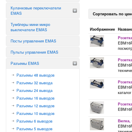
Кнопки с ключом
Кулачковые переключатели
КОНЦЕВИКИ EMAS СЕРИИ L1
Сдвоенные кнопки
EMAS
Сортировать по цен
КОНЦЕВИКИ EMAS СЕРИИ L2
Джойстики
КОНЦЕВИКИ EMAS СЕРИИ L3
Тумблеры мини микро
Звезда треугольник
Кнопки с фиксацией
Изображение
Назван
выключатели EMAS
КОНЦЕВИКИ EMAS СЕРИИ L4
Аварийные переключатели
Переключатели
Розетк
КОНЦЕВИКИ EMAS СЕРИИ L5
Переключатель предела
Посты управления EMAS
EBM16PD
Тумблеры
КОНЦЕВИКИ EMAS СЕРИИ L51
Реверсивные переключатели
посмотр
Шилдики, таблички, лампочки
Пульты управления EMAS
КОНЦЕВИКИ СЕРИИ EMAS L52
Блок контакты светодиодной
Розетка
КОНЦЕВИКИ EMAS СЕРИИ L6
Разъемы EMAS
подсветки
EBM16PU
ЗАПЧАСТИ К КОНЦЕВЫМ
техниче
Кнопки без фиксации
ВЫКЛЮЧАТЕЛЯМ EMAS
Разъемы 48 выводов
Кнопки выступающие
Розетк
Разъемы 32 вывода
EBM16PM
Разъемы 24 вывода
каталог
Разъемы 16 выводов
Розетк
Разъемы 12 выводов
EBM16PU
Разъемы 10 выводов
Вилка,
Разъемы 6 выводов
EBM16FU
Разъемы 5 выводов
техниче