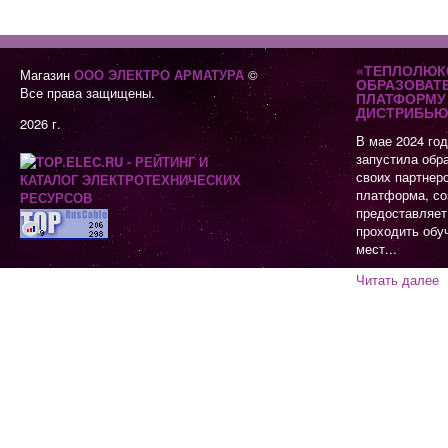
«ТЕПЛОЛЮК
Магазин
ООО ЭЛЕКТРО АРМАТУРА
©
ОБРАЗОВАТ
Все права защищены.
ПЛАТФОРМУ 
ДИСТРИБЬЮ
2026 г.
В мае 2024 го
запустила обр
своих партнер
платформа, со
предоставляет
проходить обу
мест...
Читать далее