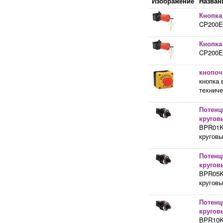
Изображение
Назван
Кнопка
CP200EA
Кнопка
CP200EA
кнопоч
кнопка 
техниче
Потенц
кругов
BPR01K
круговы
Потенц
кругов
BPR05K
кругов
Потенц
кругов
BPR10K