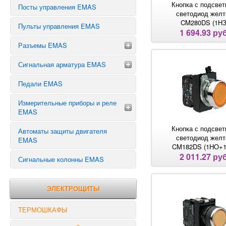
КОНЦЕВИКИ EMAS СЕРИИ L5
Кнопка с подсвет
Переключатель предела
Посты управления EMAS
светодиод желт
КОНЦЕВИКИ EMAS СЕРИИ L51
Реверсивные переключатели
CM280DS (1НЗ
Пульты управления EMAS
КОНЦЕВИКИ СЕРИИ EMAS L52
1 694.93 руб
КОНЦЕВИКИ EMAS СЕРИИ L6
Разъемы EMAS
ЗАПЧАСТИ К КОНЦЕВЫМ
Сигнальная арматура EMAS
ВЫКЛЮЧАТЕЛЯМ EMAS
Разъемы 48 выводов
Разъемы 32 вывода
Педали EMAS
Сигнальная арматура 10 мм
Разъемы 24 вывода
Сигнальная арматура 14 мм
Измерительные приборы и реле
Разъемы 16 выводов
Сигнальная арматура 22 мм
EMAS
Разъемы 12 выводов
Кнопка с подсвет
Автоматы защиты двигателя
Разъемы 10 выводов
ТАЙМЕРЫ
светодиод желт
EMAS
Разъемы 6 выводов
РЕЛЕ ВРЕМЕНИ
CM182DS (1НО+1
2 011.27 руб
Разъемы 5 выводов
РЕЛЕ НАПРЯЖЕНИЯ
Сигнальные колонны EMAS
РЕЛЕ КОНТРОЛЯ
ЭЛЕКТРОЩИТЫ
ТЕРМОШКАФЫ