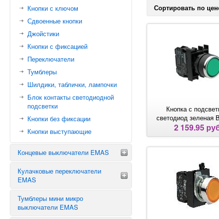
Сортировать по цен
Кнопки с ключом
Сдвоенные кнопки
Джойстики
Кнопки с фиксацией
Переключатели
Тумблеры
Шилдики, таблички, лампочки
Блок контакты светодиодной
подсветки
Кнопка с подсвет
светодиод зеленая 
Кнопки без фиксации
2 159.95 руб
Кнопки выступающие
Концевые выключатели EMAS
Кулачковые переключатели
КОНЦЕВИКИ EMAS СЕРИИ L1
EMAS
КОНЦЕВИКИ EMAS СЕРИИ L2
КОНЦЕВИКИ EMAS СЕРИИ L3
Тумблеры мини микро
Звезда треугольник
выключатели EMAS
КОНЦЕВИКИ EMAS СЕРИИ L4
Аварийные переключатели