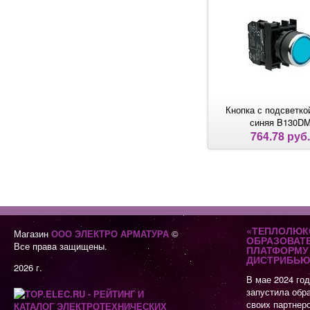
Кнопка с подсветко
синяя B130D
764.78 руб.
«ТЕПЛОЛЮК
Магазин
ООО ЭЛЕКТРО АРМАТУРА
©
ОБРАЗОВАТ
Все права защищены.
ПЛАТФОРМУ 
ДИСТРИБЬЮ
2026 г.
В мае 2024 го
запустила обр
своих партнер