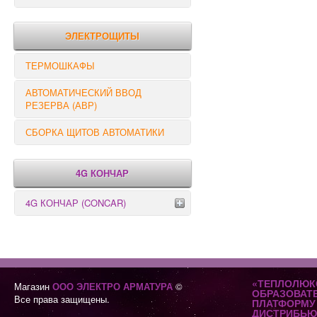
РЕЛЕ КОНТРОЛЯ
ЭЛЕКТРОЩИТЫ
ТЕРМОШКАФЫ
АВТОМАТИЧЕСКИЙ ВВОД
РЕЗЕРВА (АВР)
СБОРКА ЩИТОВ АВТОМАТИКИ
4G КОНЧАР
4G КОНЧАР (CONCAR)
Переключатели серии GX
Переключатели серии GN
«ТЕПЛОЛЮК
Магазин
ООО ЭЛЕКТРО АРМАТУРА
©
ОБРАЗОВАТ
Все права защищены.
ПЛАТФОРМУ 
ДИСТРИБЬЮ