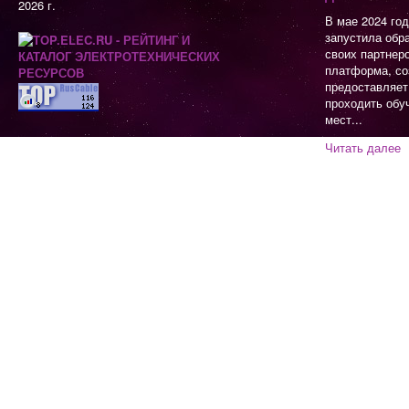
2026 г.
В мае 2024 го
запустила обр
своих партнер
платформа, со
предоставляет
проходить обу
мест...
Читать далее