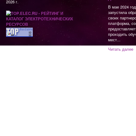
2026 г.
В мае 2024 го
запустила обр
своих партнер
платформа, со
предоставляет
проходить обу
мест...
Читать далее