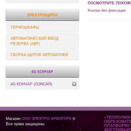
ПОСМОТРИТЕ ПОХОЖ
РЕЛЕ КОНТРОЛЯ
Кнопки без фиксации
ЭЛЕКТРОЩИТЫ
ТЕРМОШКАФЫ
АВТОМАТИЧЕСКИЙ ВВОД
РЕЗЕРВА (АВР)
СБОРКА ЩИТОВ АВТОМАТИКИ
4G КОНЧАР
4G КОНЧАР (CONCAR)
Переключатели серии GX
Переключатели серии GN
«ТЕПЛОЛЮК
Магазин
ООО ЭЛЕКТРО АРМАТУРА
©
ОБРАЗОВАТ
Все права защищены.
ПЛАТФОРМУ 
ДИСТРИБЬЮ